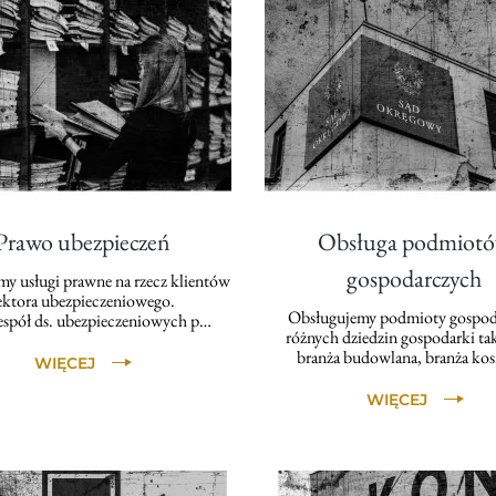
Prawo ubezpieczeń
Obsługa podmiot
gospodarczych
y usługi prawne na rzecz klientów
ektora ubezpieczeniowego.
Obsługujemy podmioty gospod
espół ds. ubezpieczeniowych p…
różnych dziedzin gospodarki tak
branża budowlana, branża ko
WIĘCEJ
WIĘCEJ