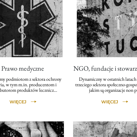
Prawo medyczne
NGO, fundacje i stowarz
my podmiotom z sektora ochrony
Dynamiczny w ostatnich latach
ia, w tym m.in. producentom i
trzeciego sektora społeczno-gosp
ybutorom produktów lecznicz…
jakim są organizacje non 
WIĘCEJ
WIĘCEJ