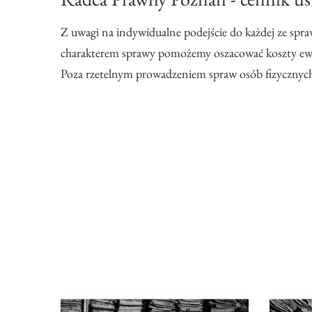
Z uwagi na indywidualne podejście do każdej ze spr
charakterem sprawy pomożemy oszacować koszty ewent
Poza rzetelnym prowadzeniem spraw osób fizycznych, 