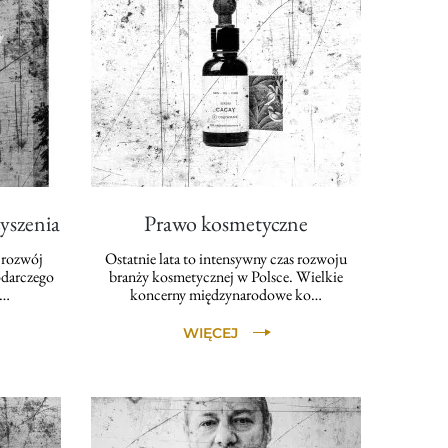
yszenia
Prawo kosmetyczne
 rozwój
Ostatnie lata to intensywny czas rozwoju
odarczego
branży kosmetycznej w Polsce. Wielkie
p…
koncerny międzynarodowe ko…
WIĘCEJ