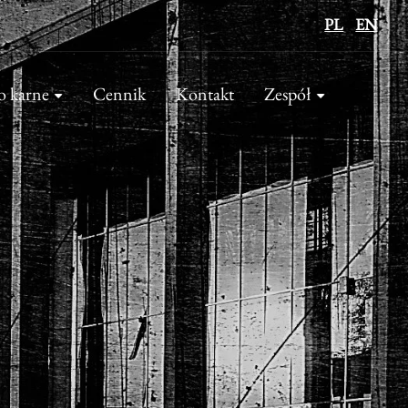
PL
EN
o karne
Cennik
Kontakt
Zespół