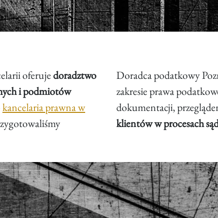
larii oferuje
doradztwo
Doradca podatkowy Pozn
nych i podmiotów
zakresie prawa podatkow
o
kancelaria prawna w
dokumentacji, przegląd
 przygotowaliśmy
klientów w procesach s