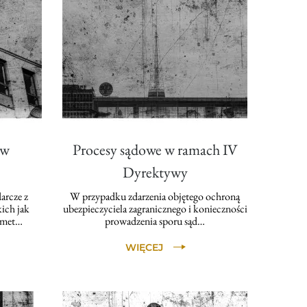
ów
Procesy sądowe w ramach IV
Dyrektywy
arcze z
W przypadku zdarzenia objętego ochroną
ich jak
ubezpieczyciela zagranicznego i konieczności
smet…
prowadzenia sporu sąd…
WIĘCEJ