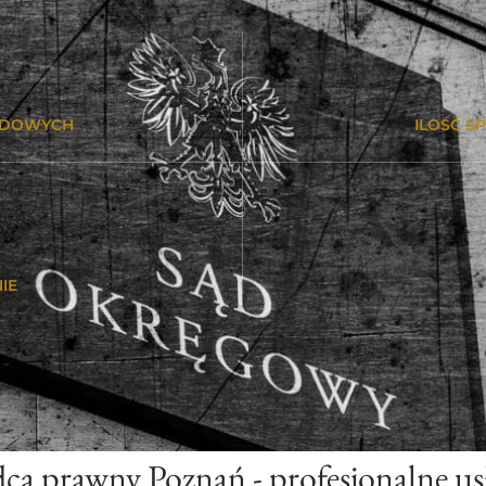
ODOWYCH
ILOŚĆ S
IE
ca prawny Poznań - profesjonalne us