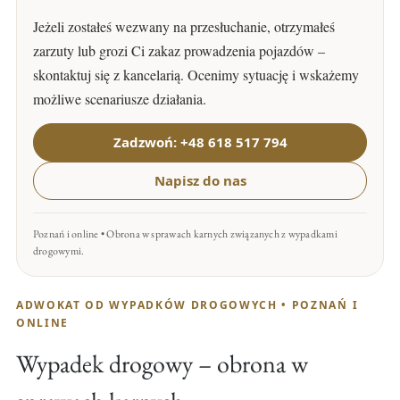
Jeżeli zostałeś wezwany na przesłuchanie, otrzymałeś
zarzuty lub grozi Ci zakaz prowadzenia pojazdów –
skontaktuj się z kancelarią. Ocenimy sytuację i wskażemy
możliwe scenariusze działania.
Zadzwoń: +48 618 517 794
Napisz do nas
Poznań i online • Obrona w sprawach karnych związanych z wypadkami
drogowymi.
ADWOKAT OD WYPADKÓW DROGOWYCH • POZNAŃ I
ONLINE
Wypadek drogowy – obrona w