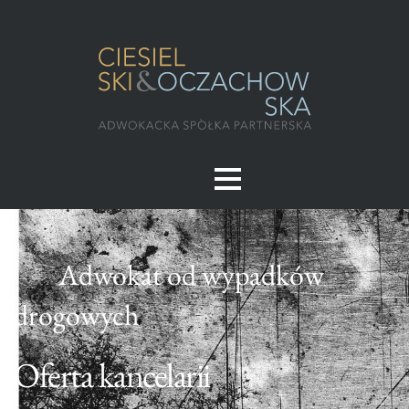
Adwokat od wypadków
drogowych
Oferta kancelarii