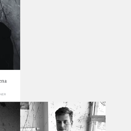
ena
NER