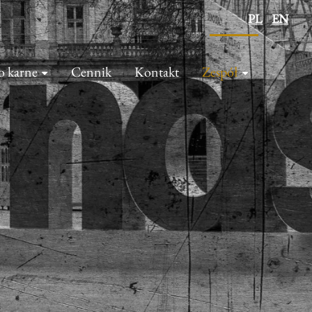
PL
EN
o karne
Cennik
Kontakt
Zespół