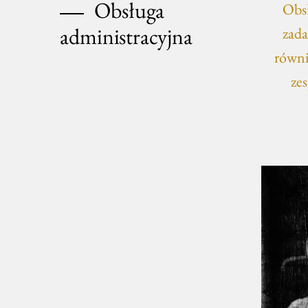
Obsługa
Obsł
administracyjna
zada
równi
zes