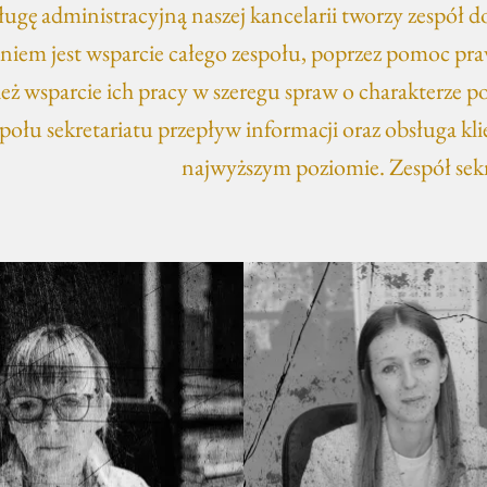
ugę administracyjną naszej kancelarii tworzy zespół 
niem jest wsparcie całego zespołu, poprzez pomoc p
eż wsparcie ich pracy w szeregu spraw o charakterze 
połu sekretariatu przepływ informacji oraz obsługa kl
najwyższym poziomie. Zespół sekr