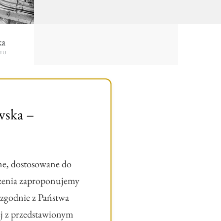
ka
TU
wska –
ne, dostosowane do
szenia zaproponujemy
 zgodnie z Państwa
ej z przedstawionym