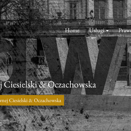
Home
Usługi
Praw
j Ciesielski & Oczachowska
wnej Ciesielski & Oczachowska