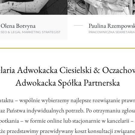
Olena Botvyna
Paulina Rzempows
SEO & LEGAL MARKETING STRATEGIST
PRACOWNICZKA SEKRETARIA
laria Adwokacka Ciesielski & Oczacho
Adwokacka Spółka Partnerska
taktu – wspólnie wybierzemy najlepsze rozwiązanie praw
raz Państwa indywidualnych potrzeb. Po otrzymaniu zgło
otkania – w formie online lub stacjonarnie w kancelarii –
akże przedstawimy przewidywany koszt konsultacji związan