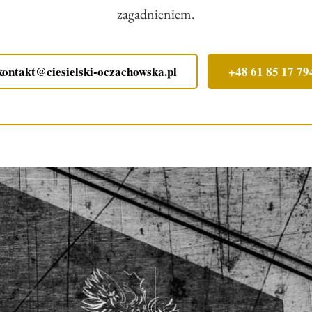
zagadnieniem.
kontakt@ciesielski-oczachowska.pl
+48 61 85 17 79