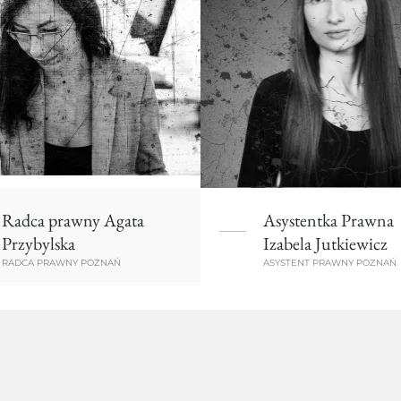
Radca prawny Agata
Asystentka Prawna
Przybylska
Izabela Jutkiewicz
RADCA PRAWNY POZNAŃ
ASYSTENT PRAWNY POZNAŃ