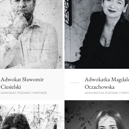
Adwokat Sławomir
Adwokatka Magdal
Ciesielski
Oczachowska
ADWOKAT POZNAŃ / PARTNER
ADWOKATKA POZNAŃ / PART