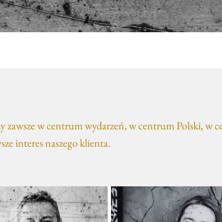
my zawsze w centrum wydarzeń, w centrum Polski, w 
wsze interes naszego klienta.