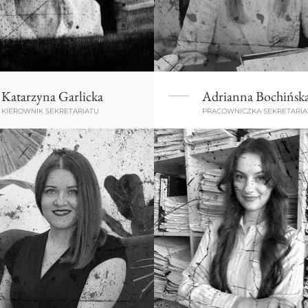
Katarzyna Garlicka
Adrianna Bochińsk
KIEROWNIK SEKRETARIATU
PRACOWNICZKA SEKRETARIA