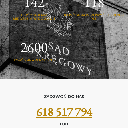
142
118
ILOŚĆ SPRAW
ILOŚĆ SPRAW POWYŻEJ 500.000
MIĘDZYNARODOWYCH
PLN
2600
ILOŚĆ SPRAW ROCZNIE
ZADZWOŃ DO NAS
618 517 794
LUB